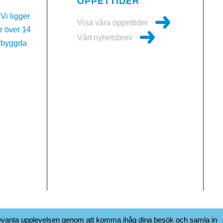
ÖPPETTIDER
Vi ligger
Visa våra öppettider
ar över 14
Vårt nyhetsbrev
ybyggda
4
elevanta upplevelsen genom att komma ihåg dina besök och samla in