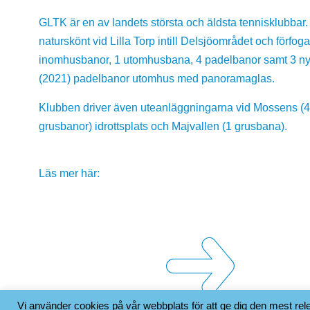
GLTK är en av landets största och äldsta tennisklubbar. 
naturskönt vid Lilla Torp intill Delsjöområdet och förfog
inomhusbanor, 1 utomhusbana, 4 padelbanor samt 3 n
(2021) padelbanor utomhus med panoramaglas.
Klubben driver även uteanläggningarna vid Mossens (
grusbanor) idrottsplats och Majvallen (1 grusbana).
Läs mer här:
Vi använder cookies på vår webbplats för att ge dig den mest r