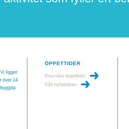
ÖPPETTIDER
Vi ligger
Visa våra öppettider
ar över 14
Vårt nyhetsbrev
ybyggda
4