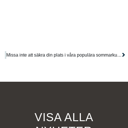
Missa inte att säkra din plats i våra populära sommarkurser/läger för vuxna och juniorer i tennis och padel!
VISA ALLA