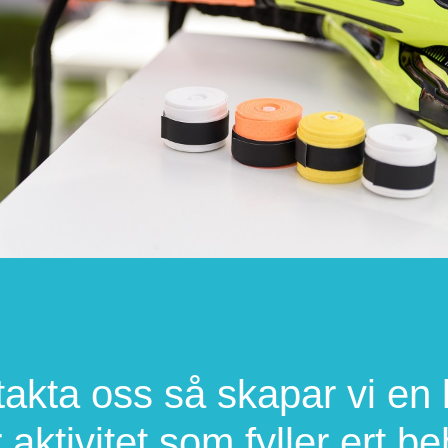
akta oss så skapar vi en 
r aktivitet som fyller ert b