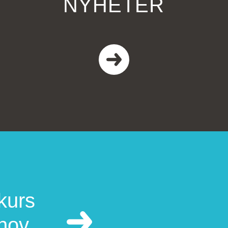
NYHETER
kurs
ehov.