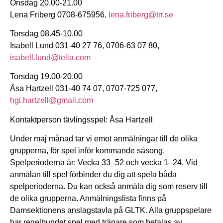
Onsdag 20.00-21.00
Lena Friberg 0708-675956,
lena.friberg@trr.se
Torsdag 08.45-10.00
Isabell Lund 031-40 27 76, 0706-63 07 80,
isabell.lund@telia.com
Torsdag 19.00-20.00
Åsa Hartzell 031-40 74 07, 0707-725 077,
hgi.hartzell@gmail.com
Kontaktperson tävlingsspel:
Åsa Hartzell
Under maj månad tar vi emot anmälningar till de olika
grupperna, för spel inför kommande säsong.
Spelperioderna är: Vecka 33–52 och vecka 1–24. Vid
anmälan till spel förbinder du dig att spela båda
spelperioderna. Du kan också anmäla dig som reserv till
de olika grupperna. Anmälningslista finns på
Damsektionens anslagstavla på GLTK. Alla gruppspelare
har regelbundet spel med tränare som betalas av