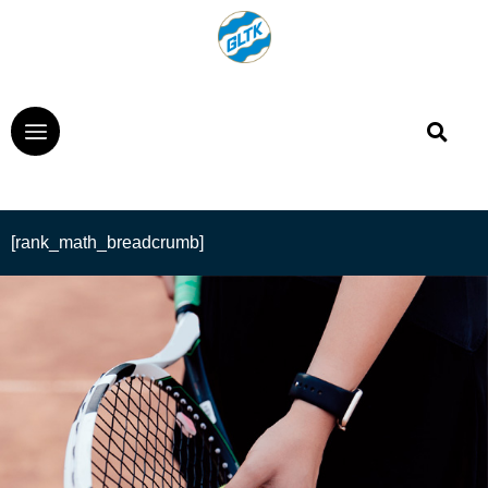
[rank_math_breadcrumb]