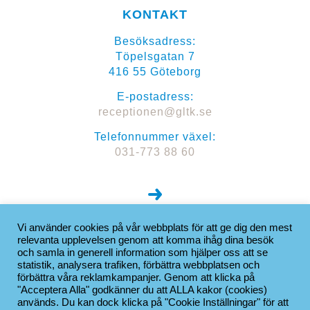
KONTAKT
Besöksadress:
Töpelsgatan 7
416 55 Göteborg
E-postadress:
receptionen@gltk.se
Telefonnummer växel:
031-773 88 60
Hitta hit
Vi använder cookies på vår webbplats för att ge dig den mest
relevanta upplevelsen genom att komma ihåg dina besök
och samla in generell information som hjälper oss att se
statistik, analysera trafiken, förbättra webbplatsen och
förbättra våra reklamkampanjer. Genom att klicka på
"Acceptera Alla" godkänner du att ALLA kakor (cookies)
används. Du kan dock klicka på "Cookie Inställningar" för att