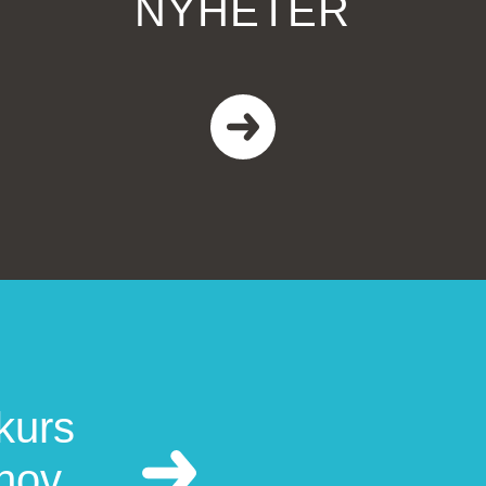
NYHETER
kurs
ehov.