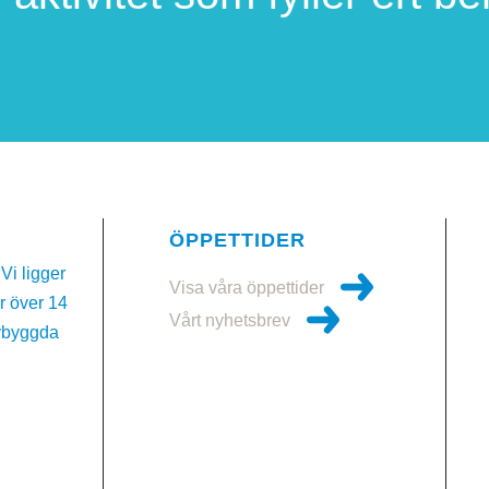
ÖPPETTIDER
Vi ligger
Visa våra öppettider
ar över 14
Vårt nyhetsbrev
ybyggda
4