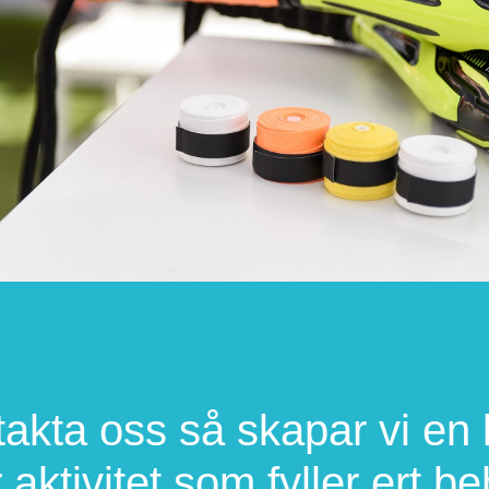
akta oss så skapar vi en 
r aktivitet som fyller ert b