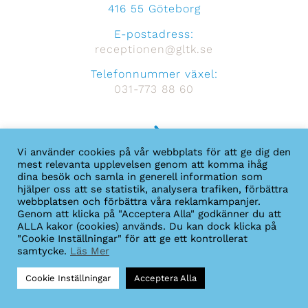
416 55 Göteborg
E-postadress:
receptionen@gltk.se
Telefonnummer växel:
031-773 88 60
Vi använder cookies på vår webbplats för att ge dig den
Hitta hit
mest relevanta upplevelsen genom att komma ihåg
dina besök och samla in generell information som
hjälper oss att se statistik, analysera trafiken, förbättra
webbplatsen och förbättra våra reklamkampanjer.
Genom att klicka på "Acceptera Alla" godkänner du att
ALLA kakor (cookies) används. Du kan dock klicka på
"Cookie Inställningar" för att ge ett kontrollerat
samtycke.
Läs Mer
Cookie Inställningar
Acceptera Alla
© COPYRIGHT GLTK