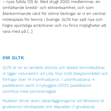
– nyss fyllda 125 år. Med drygt 2000 medlemmar, en
omfattande bredd- och elitverksamhet, och som
återkommande värd för större tävlingar är vi en central
mötesplats för tennis i Sverige. GLTK har satt nya och
högre sportsliga ambitioner och nu finns möjligheter att
vara med på […]
OM GLTK
GLTK är en av landets största och äldsta tennisklubbar.
Vi ligger naturskönt vid Lilla Torp intill Delsjöområdet och
förfogar över 14 inomhusbanor, 1 utomhusbana, 4
padelbanor samt 3 nybyggda (2021) padelbanor
utomhus med panoramaglas.
Klubben driver även uteanläggningarna vid Mossens (4
grusbanor) idrottsplats och Majvallen (1 grusbana).