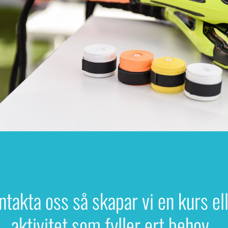
ntakta oss så skapar vi en kurs el
aktivitet som fyller ert behov.