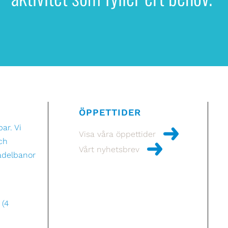
ÖPPETTIDER
ar. Vi
Visa våra öppettider
och
Vårt nyhetsbrev
adelbanor
 (4