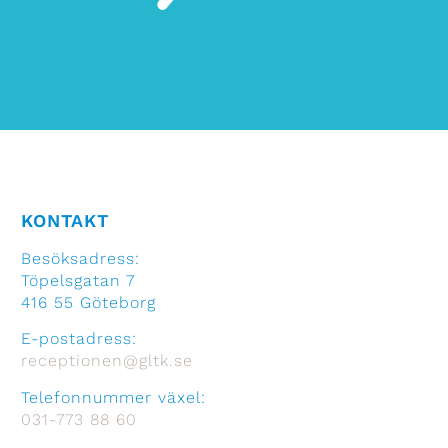
KONTAKT
Besöksadress:
Töpelsgatan 7
416 55 Göteborg
E-postadress:
receptionen@gltk.se
Telefonnummer växel:
031-773 88 60