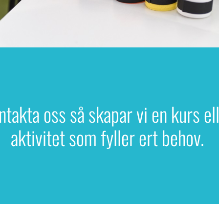
ntakta oss så skapar vi en kurs el
aktivitet som fyller ert behov.