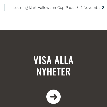
Lottning klar! Halloween Cup Padel 3-4 November
VISA ALLA
NYHETER