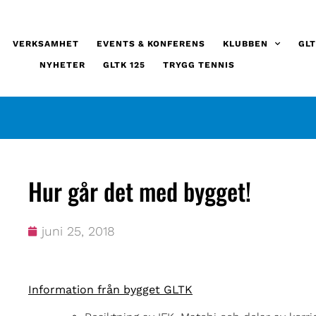
VERKSAMHET
EVENTS & KONFERENS
KLUBBEN
GLT
NYHETER
GLTK 125
TRYGG TENNIS
Hur går det med bygget!
juni 25, 2018
Information från bygget GLTK