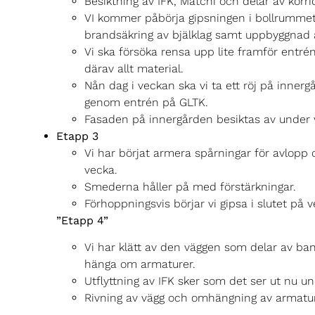
Besiktning av IFK, Matchi och delar av korri
VI kommer påbörja gipsningen i bollrummet
brandsäkring av bjälklag samt uppbyggnad av
Vi ska försöka rensa upp lite framför entrén,
därav allt material.
Nån dag i veckan ska vi ta ett röj på inner
genom entrén på GLTK.
Fasaden på innergården besiktas av under ve
Etapp 3
Vi har börjat armera spårningar för avlop
vecka.
Smederna håller på med förstärkningar.
Förhoppningsvis börjar vi gipsa i slutet på 
”Etapp 4”
Vi har klätt av den väggen som delar av ban
hänga om armaturer.
Utflyttning av IFK sker som det ser ut nu u
Rivning av vägg och omhängning av armaturer 