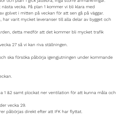
dor och plan 1 gick jättebra, inga större anmärkningar.
 nästa vecka. På plan 1 kommer vi bli klara med
 golvet i mitten på veckan för att sen gå på väggar.
 har varit mycket leveranser till alla delar av bygget och
gården, detta medför att det kommer bli mycket trafik
cka 27 så vi kan riva ställningen.
p och ska försöka påbörja igengjutningen under kommande
veckan.
a 1 &2 samt plockat ner ventilation för att kunna måla och
nder vecka 29.
påbörjas direkt efter att IFK har flyttat.